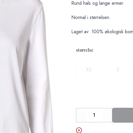
Rund hals og lange ermer.
Normal i størrelsen.
Laget av: 100% økologisk bomu
størrelse
Velg en størrelse
XS
S
Decrease
Increase