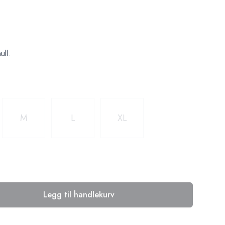
ll.
M
L
XL
Legg til handlekurv