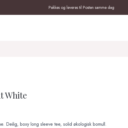
Pakkes og leveres til Posten samme dag
ht White
 Deilig, boxy long sleeve tee, solid økologisk bomull.