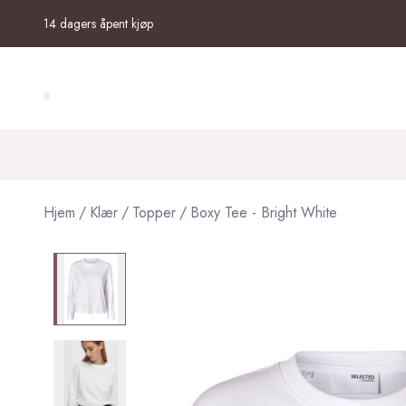
Skip to main content
14 dagers åpent kjøp
Search (⌘K)
Hjem
/
Klær
/
Topper
/
Boxy Tee - Bright White