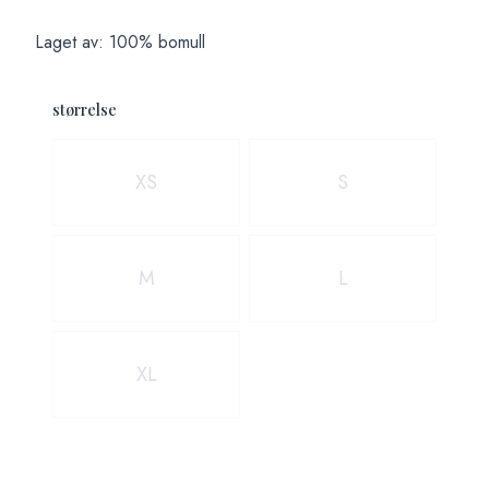
Laget av: 100% bomull
størrelse
Velg en størrelse
XS
S
M
L
XL