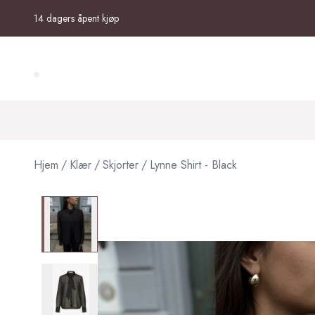
Skip to main content
14 dagers åpent kjøp
Search (⌘K)
Hjem
/
Klær
/
Skjorter
/
Lynne Shirt - Black