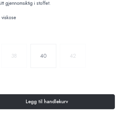
t gjennomsiktig i stoffet.
 viskose
38
40
42
Legg til handlekurv