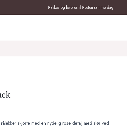
Pakkes og leveres til Posten samme dag
ack
 rålekker skjorte med en nydelig rose detalj med slør ved