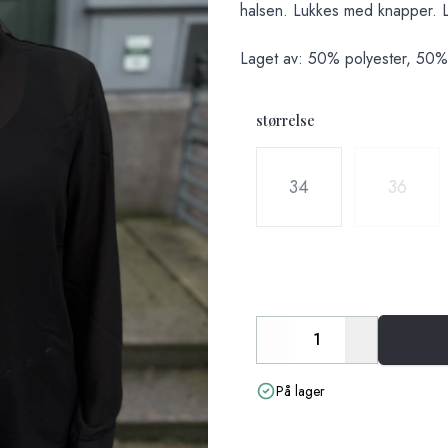
halsen. Lukkes med knapper. Lit
Laget av: 50% polyester, 50%
størrelse
Velg en størrelse
34
36
Decrease
Increase
På lager