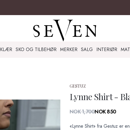
KLÆR
SKO OG TILBEHØR
MERKER
SALG
INTERIØR
MAT
GESTUZ
Lynne Shirt - Bl
Produktdetaljer
NOK 1,700
NOK 850
Description
«Lynne Shirt» fra Gestuz er en