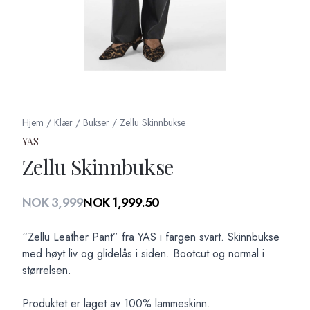
Hjem
/
Klær
/
Bukser
/
Zellu Skinnbukse
YAS
Zellu Skinnbukse
Produktdetaljer
NOK 3,999
NOK 1,999.50
Description
“Zellu Leather Pant” fra YAS i fargen svart. Skinnbukse
med høyt liv og glidelås i siden. Bootcut og normal i
størrelsen.
Produktet er laget av 100% lammeskinn.