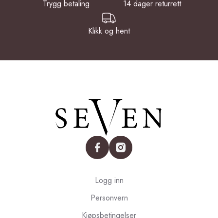
Trygg betaling
14 dager returrett
Klikk og hent
facebook
instagram
Logg inn
Personvern
Kjøpsbetingelser