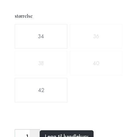
størrelse
Velg en størrelse
34
36
38
40
42
Legg til handlekurv