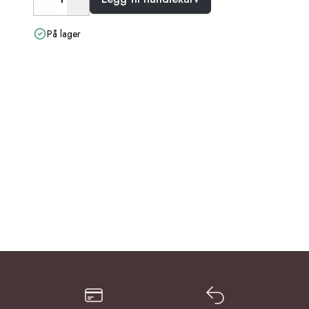
Decrease
Increase
På lager