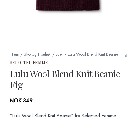
Hjem
/
Sko og tilbehør
/
Luer
/
Lulu Wool Blend Knit Beanie - Fig
SELECTED FEMME
Lulu Wool Blend Knit Beanie -
Fig
Produktdetaljer
NOK 349
Description
"Lulu Wool Blend Knit Beanie" fra Selected Femme.