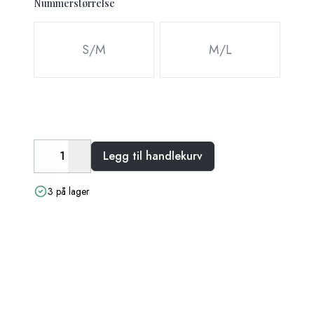
Nummerstørrelse
Velg en Nummerstørrelse
S/M
M/L
Legg til handlekurv
Decrease
Increase
3 på lager