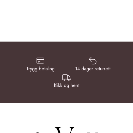
Trygg betaling
14 dager returrett
Klikk og hent