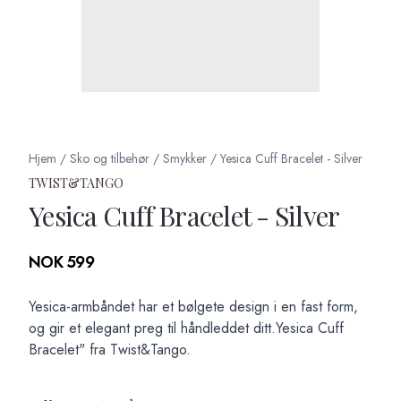
Hjem
/
Sko og tilbehør
/
Smykker
/
Yesica Cuff Bracelet - Silver
TWIST&TANGO
Yesica Cuff Bracelet - Silver
Produktdetaljer
NOK 599
Description
Yesica-armbåndet har et bølgete design i en fast form,
og gir et elegant preg til håndleddet ditt.Yesica Cuff
Bracelet" fra Twist&Tango.