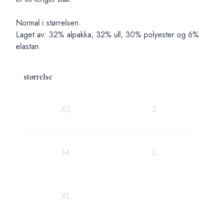
Normal i størrelsen.
Laget av: 32% alpakka, 32% ull, 30% polyester og 6%
elastan.
størrelse
Velg en størrelse
XS
S
M
L
XL