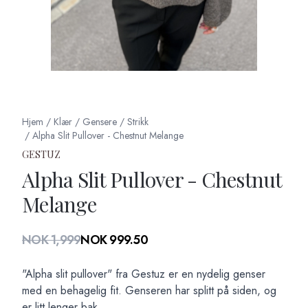
Hjem
/
Klær
/
Gensere
/
Strikk
/
Alpha Slit Pullover - Chestnut Melange
GESTUZ
Alpha Slit Pullover - Chestnut
Melange
Produktdetaljer
NOK 1,999
NOK 999.50
Description
"Alpha slit pullover" fra Gestuz er en nydelig genser
med en behagelig fit. Genseren har splitt på siden, og
er litt lenger bak.