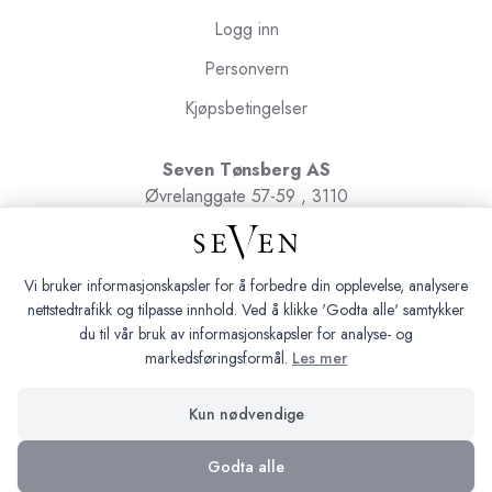
Logg inn
Personvern
Kjøpsbetingelser
Seven Tønsberg AS
Øvrelanggate 57-59 , 3110
Tønsberg
Org.nr. 991091580
Vi bruker informasjonskapsler for å forbedre din opplevelse, analysere
nettstedtrafikk og tilpasse innhold. Ved å klikke 'Godta alle' samtykker
du til vår bruk av informasjonskapsler for analyse- og
markedsføringsformål.
Les mer
Seven Tønsberg © 2026
Kun nødvendige
Siden driftes av
Shoplabs
Godta alle