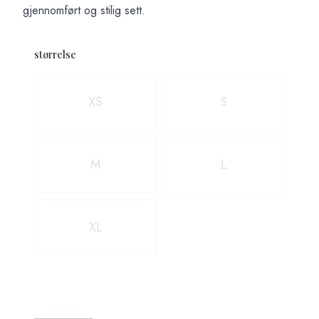
gjennomført og stilig sett.
størrelse
Velg en størrelse
XS
S
M
L
XL