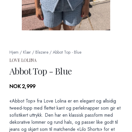
Hjem
/
Klær
/
Blazere
/
Abbot Top - Blue
LOVE LOLINA
Abbot Top - Blue
Produktdetaljer
NOK 2,999
Description
«Abbot Top» fra Love Lolina er en elegant og allsidig
tweed-topp med flettet kant og perleknapper som gir et
sofistikert uttrykk. Den har en klassisk passform med
dekorative lommer og rund hals, og passer like godt til
jeans og skjørt som til matchende «Lilo Shorts» for et