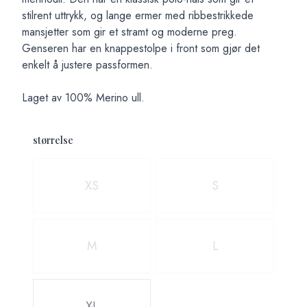
stilrent uttrykk, og lange ermer med ribbestrikkede
mansjetter som gir et stramt og moderne preg.
Genseren har en knappestolpe i front som gjør det
enkelt å justere passformen.
Laget av 100% Merino ull.
størrelse
Velg en størrelse
XS
S
M
L
XL