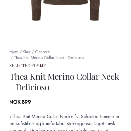
Hjem
/
Klær
/
Gensere
/
Thea Knit Merino Collar Neck - Delicioso
SELECTED FEMME
Thea Knit Merino Collar Neck
- Delicioso
Produktdetaljer
NOK 899
Description
«Thea Knit Merino Collar Neck» fra Selected Femme er
en sofistikert og komfortabel strikkegenser laget i myk
merinoull. Den har en klassisk polo-hals som gir et