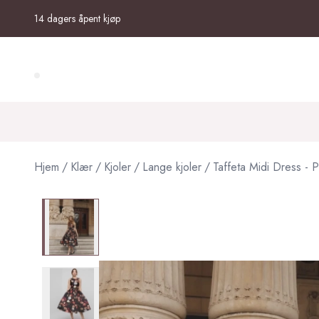
Skip to main content
14 dagers åpent kjøp
Search (⌘K)
Hjem
/
Klær
/
Kjoler
/
Lange kjoler
/
Taffeta Midi Dress - 