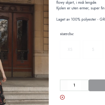
flowy skjørt, i midi lengde.
Kjolen er uten ermer, super fi
Laget av 100% polyester - GRS 
størrelse
Velg en størrelse
XS
S
Decrease
Increase