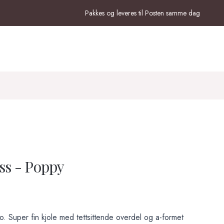
Pakkes og leveres til Posten samme dag
ss - Poppy
o. Super fin kjole med tettsittende overdel og a-formet