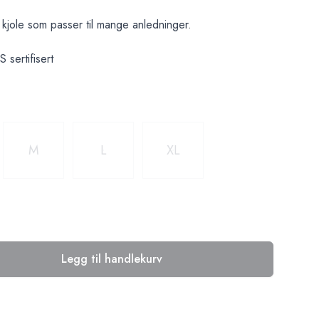
n kjole som passer til mange anledninger.
sertifisert
M
L
XL
Legg til handlekurv