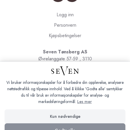
Logg inn
Personvern
Kjøpsbetingelser
Seven Tønsberg AS
Øvrelanggate 57-59 , 3110
Tønsberg
Org.nr. 991091580
Vi bruker informasjonskapsler for å forbedre din opplevelse, analysere
nettstedtrafikk og tilpasse innhold. Ved å klikke 'Godta alle' samtykker
du til vår bruk av informasjonskapsler for analyse- og
markedsføringsformål.
Les mer
Seven Tønsberg © 2026
Kun nødvendige
Siden driftes av
Shoplabs