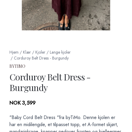
Hjem
/
Klær
/
Kjoler
/
Lange kjoler
/
Corduroy Belt Dress - Burgundy
BYTIMO
Corduroy Belt Dress -
Burgundy
Produktdetaljer
NOK 3,599
Description
"Baby Cord Belt Dress "fra byTiMo. Denne kjolen er
har en midilengde, et tilpasset topp, et A-formet skjørt,
mandarinkrage, knapper nedover fronten og bjelleermer.