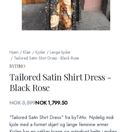
Hjem
/
Klær
/
Kjoler
/
Lange kjoler
/
Tailored Satin Shirt Dress - Black Rose
BYTIMO
Tailored Satin Shirt Dress -
Black Rose
Produktdetaljer
NOK 3,599
NOK 1,799.50
Description
"Tailored Satin Shirt Dress" fra byTiMo. Nydelig midi
kjole med a-formet skjørt og lange feminine ermer.
Kjolen har en vakker krage og avtagbart belte i midjen.