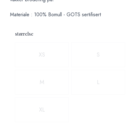
Materiale : 100% Bomull - GOTS sertifisert
størrelse
Velg en størrelse
XS
S
M
L
XL