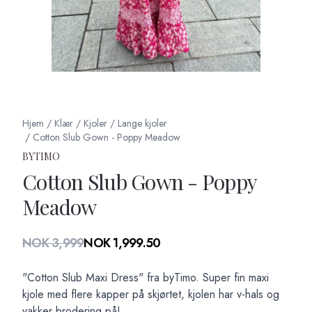
Hjem
/
Klær
/
Kjoler
/
Lange kjoler
/
Cotton Slub Gown - Poppy Meadow
BYTIMO
Cotton Slub Gown - Poppy
Meadow
Produktdetaljer
NOK 3,999
NOK 1,999.50
Description
"Cotton Slub Maxi Dress" fra byTimo. Super fin maxi
kjole med flere kapper på skjørtet, kjolen har v-hals og
vakker brodering på!