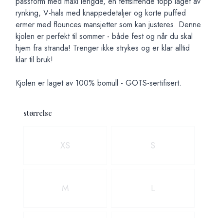
passform med maxi lengde, en tettsittende topp laget av
rynking, V-hals med knappedetaljer og korte puffed
ermer med flounces mansjetter som kan justeres. Denne
kjolen er perfekt til sommer - både fest og når du skal
hjem fra stranda! Trenger ikke strykes og er klar alltid
klar til bruk!
Kjolen er laget av 100% bomull - GOTS-sertifisert.
størrelse
Velg en størrelse
XS
S
M
L