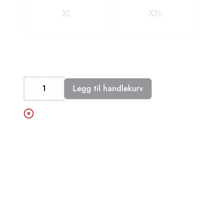
XL
XXL
Legg til handlekurv
Decrease
Increase