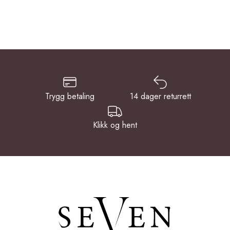
Trygg betaling
14 dager returrett
Klikk og hent