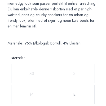
men edgy look som passer perfekt til enhver anledning.
Du kan enkelt style denne t-skjorten med et par high-
waisted jeans og chunky sneakers for en urban og
trendy look, eller med et skjørt og noen kule boots for
en mer feminin stil.
Materiale: 96% Økologisk Bomull, 4% Elastan
størrelse
Velg en størrelse
XS
S
M
L