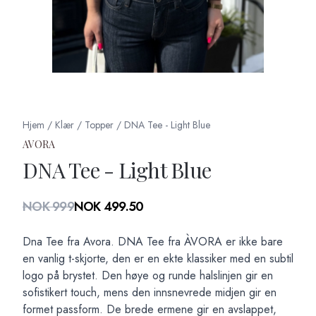
Hjem
/
Klær
/
Topper
/
DNA Tee - Light Blue
AVORA
DNA Tee - Light Blue
Produktdetaljer
NOK 999
NOK 499.50
Description
Dna Tee fra Avora. DNA Tee fra ÀVORA er ikke bare
en vanlig t-skjorte, den er en ekte klassiker med en subtil
logo på brystet. Den høye og runde halslinjen gir en
sofistikert touch, mens den innsnevrede midjen gir en
formet passform. De brede ermene gir en avslappet,