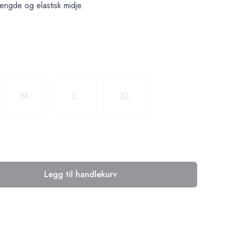
 lengde og elastisk midje.
M
L
XL
Legg til handlekurv