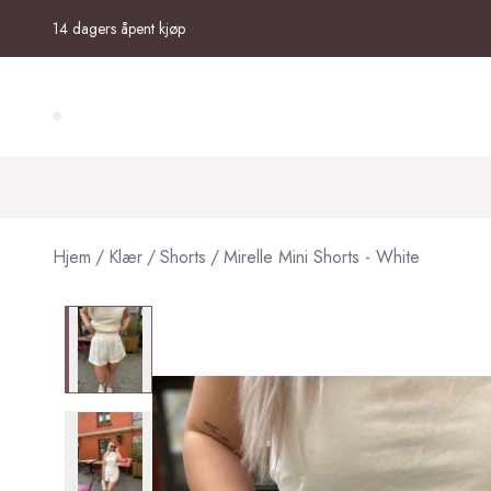
Skip to main content
14 dagers åpent kjøp
Search (⌘K)
Hjem
/
Klær
/
Shorts
/
Mirelle Mini Shorts - White