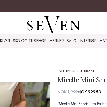
KLÆR
SKO OG TILBEHØR
MERKER
SALG
INTERIØR
MAT
FAITHFULL THE BRAND
Mirelle Mini Sho
Produktdetaljer
NOK 1,999
NOK 999.50
Description
"Mirelle Mini Shorts" fra Faithf