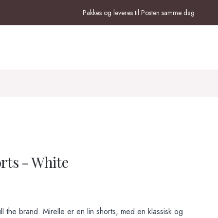
Pakkes og leveres til Posten samme dag
rts - White
ull the brand. Mirelle er en lin shorts, med en klassisk og