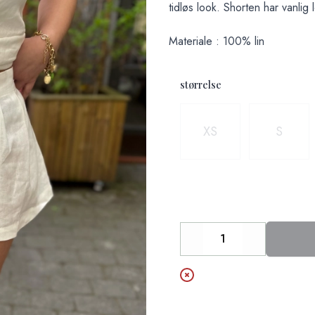
tidløs look. Shorten har vanlig
Materiale : 100% lin
størrelse
Velg en størrelse
XS
S
Decrease
Increase