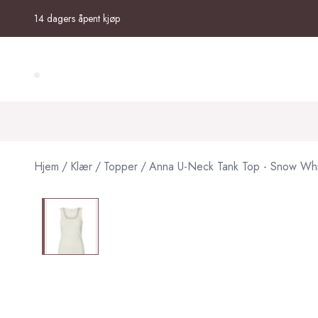
Skip to main content
14 dagers åpent kjøp
Search (⌘K)
Hjem
/
Klær
/
Topper
/
Anna U-Neck Tank Top - Snow Whi