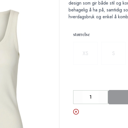
design som gir både stil og k
behagelig å ha på, samtidig som
hverdagsbruk og enkel å komb
størrelse
Velg en størrelse
XS
S
Decrease
Increase