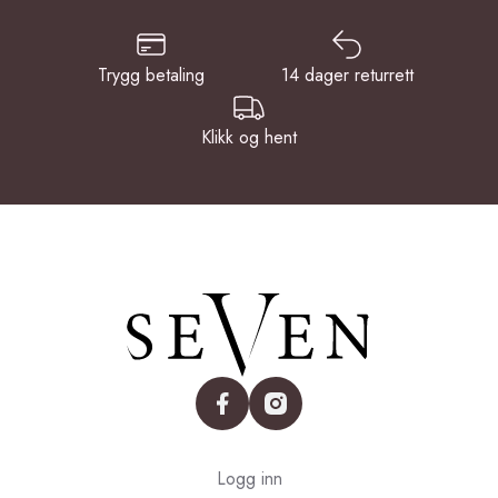
Trygg betaling
14 dager returrett
Klikk og hent
facebook
instagram
Logg inn