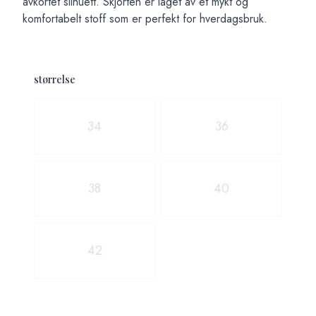
avkortet silhuett. Skjorten er laget av et mykt og
komfortabelt stoff som er perfekt for hverdagsbruk.
størrelse
Velg en størrelse
34
36
38
40
42