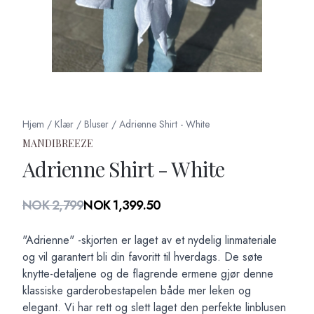
Hjem
/
Klær
/
Bluser
/
Adrienne Shirt - White
MANDIBREEZE
Adrienne Shirt - White
Produktdetaljer
NOK 2,799
NOK 1,399.50
Description
"Adrienne" -skjorten er laget av et nydelig linmateriale
og vil garantert bli din favoritt til hverdags. De søte
knytte-detaljene og de flagrende ermene gjør denne
klassiske garderobestapelen både mer leken og
elegant. Vi har rett og slett laget den perfekte linblusen