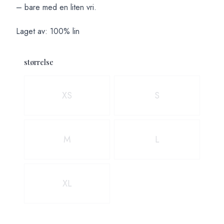
– bare med en liten vri.
Laget av: 100% lin
størrelse
Velg en størrelse
XS
S
M
L
XL