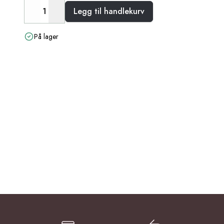
Legg til handlekurv
Decrease
Increase
På lager