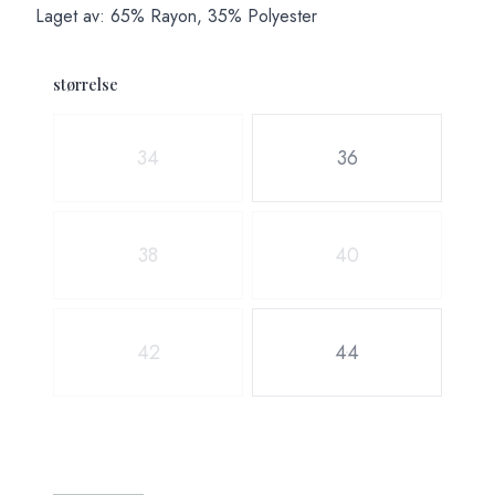
Laget av: 65% Rayon, 35% Polyester
størrelse
Velg en størrelse
34
36
38
40
42
44