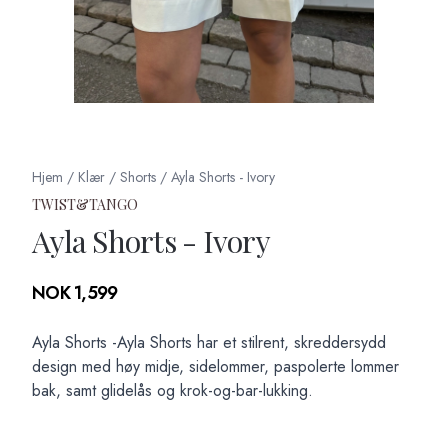
Hjem
/
Klær
/
Shorts
/
Ayla Shorts - Ivory
TWIST&TANGO
Ayla Shorts - Ivory
Produktdetaljer
NOK 1,599
Description
Ayla Shorts -Ayla Shorts har et stilrent, skreddersydd
design med høy midje, sidelommer, paspolerte lommer
bak, samt glidelås og krok-og-bar-lukking.