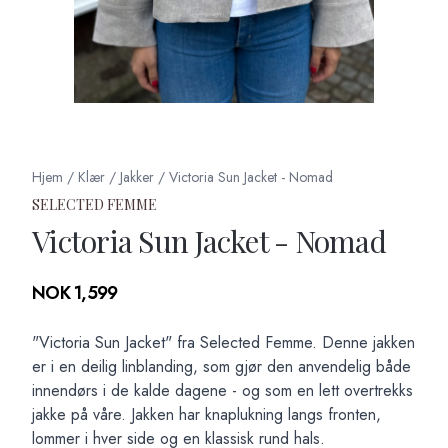
Hjem
/
Klær
/
Jakker
/
Victoria Sun Jacket - Nomad
SELECTED FEMME
Victoria Sun Jacket - Nomad
Produktdetaljer
NOK 1,599
Description
"Victoria Sun Jacket" fra Selected Femme. Denne jakken
er i en deilig linblanding, som gjør den anvendelig både
innendørs i de kalde dagene - og som en lett overtrekks
jakke på våre. Jakken har knaplukning langs fronten,
lommer i hver side og en klassisk rund hals.