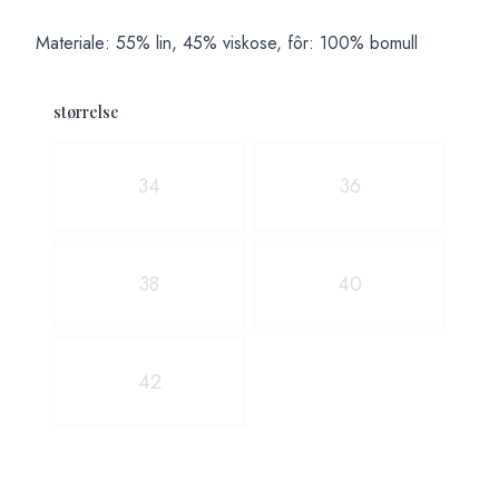
Materiale: 55% lin, 45% viskose, fôr: 100% bomull
størrelse
Velg en størrelse
34
36
38
40
42