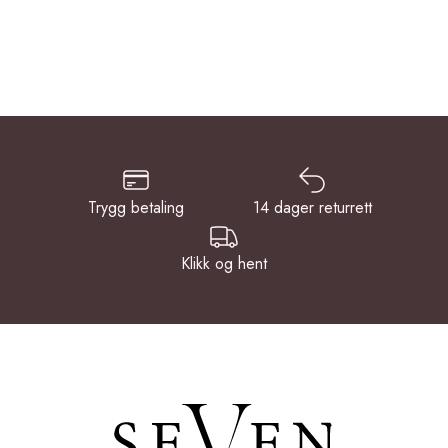
Trygg betaling
14 dager returrett
Klikk og hent