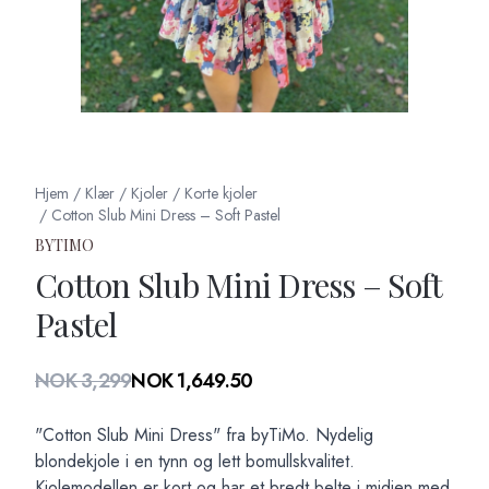
Hjem
/
Klær
/
Kjoler
/
Korte kjoler
/
Cotton Slub Mini Dress – Soft Pastel
BYTIMO
Cotton Slub Mini Dress – Soft
Pastel
Produktdetaljer
NOK 3,299
NOK 1,649.50
Description
"Cotton Slub Mini Dress" fra byTiMo. Nydelig
blondekjole i en tynn og lett bomullskvalitet.
Kjolemodellen er kort og har et bredt belte i midjen med