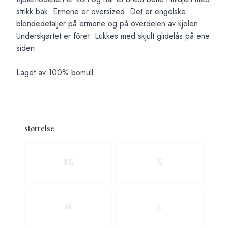
strikk bak. Ermene er oversized. Det er engelske
blondedetaljer på ermene og på overdelen av kjolen.
Underskjørtet er fôret. Lukkes med skjult glidelås på ene
siden.
Laget av 100% bomull.
størrelse
Velg en størrelse
XS
S
M
L