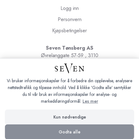
Logg inn
Personvern
Kjøpsbetingelser
Seven Tønsberg AS
Øvrelanggate 57-59 , 3110
Tønsberg
Org.nr. 991091580
Vi bruker informasjonskapsler for å forbedre din opplevelse, analysere
nettstedtrafikk og tilpasse innhold. Ved å klikke 'Godta alle' samtykker
du til vår bruk av informasjonskapsler for analyse- og
markedsføringsformål.
Les mer
Seven Tønsberg © 2026
Kun nødvendige
Siden driftes av
Shoplabs
Godta alle