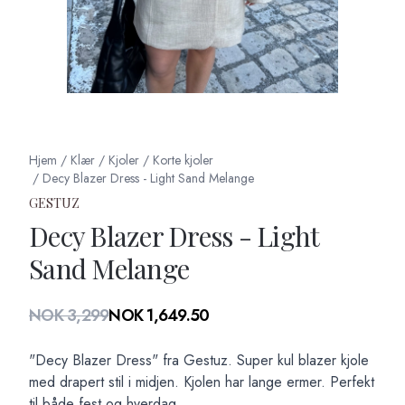
Hjem
/
Klær
/
Kjoler
/
Korte kjoler
/
Decy Blazer Dress - Light Sand Melange
GESTUZ
Decy Blazer Dress - Light
Sand Melange
Produktdetaljer
NOK 3,299
NOK 1,649.50
Description
"Decy Blazer Dress" fra Gestuz. Super kul blazer kjole
med drapert stil i midjen. Kjolen har lange ermer. Perfekt
til både fest og hverdag.