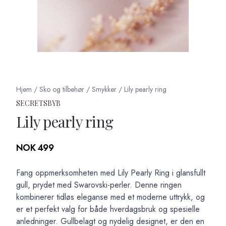
Hjem
/
Sko og tilbehør
/
Smykker
/
Lily pearly ring
SECRETSBYB
Lily pearly ring
Produktdetaljer
NOK 499
Description
Fang oppmerksomheten med Lily Pearly Ring i glansfullt
gull, prydet med Swarovski-perler. Denne ringen
kombinerer tidløs eleganse med et moderne uttrykk, og
er et perfekt valg for både hverdagsbruk og spesielle
anledninger. Gullbelagt og nydelig designet, er den en