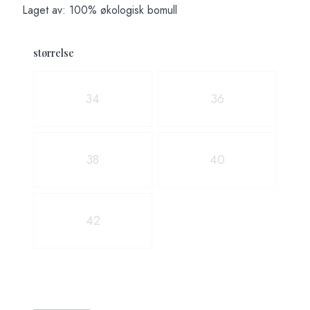
Laget av: 100% økologisk bomull
størrelse
Velg en størrelse
34
36
38
40
42