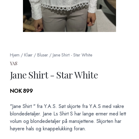
Hjem
/
Klær
/
Bluser
/
Jane Shirt - Star White
YAS
Jane Shirt - Star White
Produktdetaljer
NOK 899
Description
"Jane Shirt " fra Y.A.S. Søt skjorte fra Y.A.S med vakre
blondedetaljer. Jane Ls Shirt S har lange ermer med lett
volum og blondedetaljer på mansjettene. Skjorten har
høyere hals og knappelukking foran.