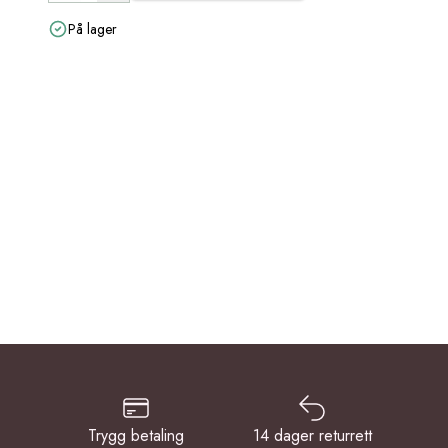
På lager
Trygg betaling
14 dager returrett