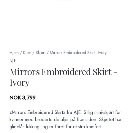
Hjem
/
Klær
/
Skjørt
/
Mirrors Embroidered Skirt - Ivory
AJE
Mirrors Embroidered Skirt -
Ivory
Produktdetaljer
NOK 3,799
Description
«Mirrors Embroidered Skirt» fra AJE. Stilig mini-skjørt for
kvinner med broderte detaljer på framsiden. Skjørtet har
glidelås lukking, og er fôret for ekstra komfort.