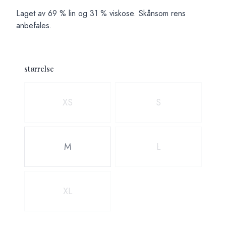
Laget av 69 % lin og 31 % viskose. Skånsom rens
anbefales.
størrelse
Velg en størrelse
XS
S
M
L
XL