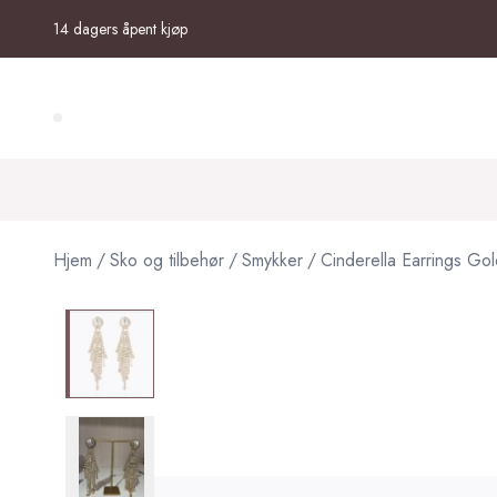
Skip to main content
14 dagers åpent kjøp
Search (⌘K)
Hjem
/
Sko og tilbehør
/
Smykker
/
Cinderella Earrings Gol