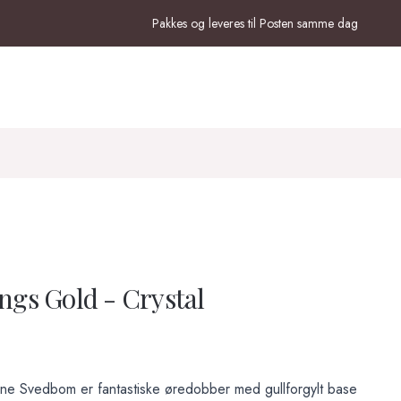
Pakkes og leveres til Posten samme dag
ngs Gold - Crystal
line Svedbom er fantastiske øredobber med gullforgylt base