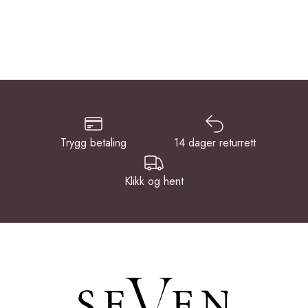
Trygg betaling
14 dager returrett
Klikk og hent