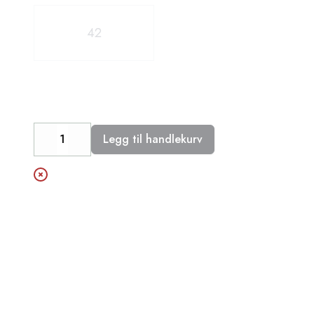
42
Legg til handlekurv
Decrease
Increase