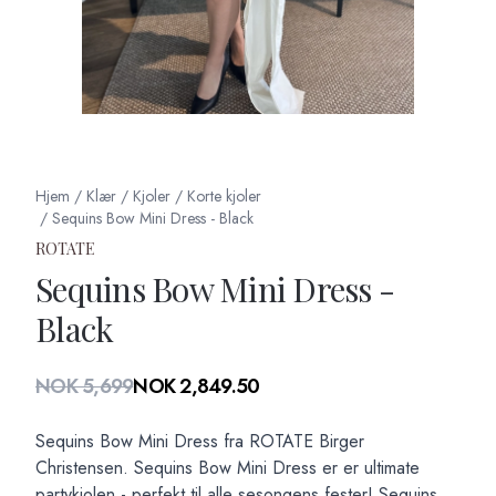
Hjem
/
Klær
/
Kjoler
/
Korte kjoler
/
Sequins Bow Mini Dress - Black
ROTATE
Sequins Bow Mini Dress -
Black
Produktdetaljer
NOK 5,699
NOK 2,849.50
Description
Sequins Bow Mini Dress fra ROTATE Birger
Christensen. Sequins Bow Mini Dress er er ultimate
partykjolen - perfekt til alle sesongens fester! Sequins