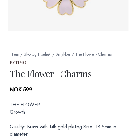
Hjem
/
Sko og tilbehør
/
Smykker
/
The Flower- Charms
BYTIMO
The Flower- Charms
Produktdetaljer
NOK 599
Description
THE FLOWER
Growth
Quality: Brass with 14k gold plating Size: 18,5mm in
diameter