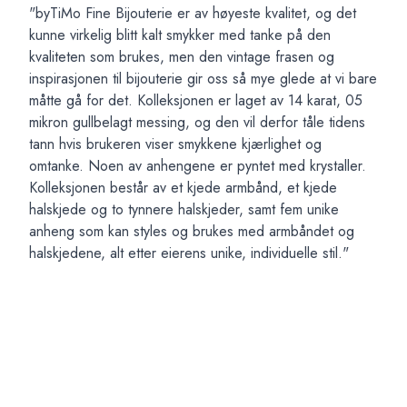
"byTiMo Fine Bijouterie er av høyeste kvalitet, og det
kunne virkelig blitt kalt smykker med tanke på den
kvaliteten som brukes, men den vintage frasen og
inspirasjonen til bijouterie gir oss så mye glede at vi bare
måtte gå for det. Kolleksjonen er laget av 14 karat, 05
mikron gullbelagt messing, og den vil derfor tåle tidens
tann hvis brukeren viser smykkene kjærlighet og
omtanke. Noen av anhengene er pyntet med krystaller.
Kolleksjonen består av et kjede armbånd, et kjede
halskjede og to tynnere halskjeder, samt fem unike
anheng som kan styles og brukes med armbåndet og
halskjedene, alt etter eierens unike, individuelle stil."