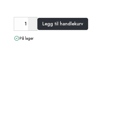
Legg til handlekurv
Decrease
Increase
På lager