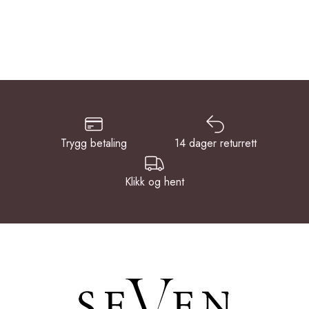
Trygg betaling
14 dager returrett
Klikk og hent