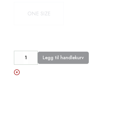
Velg en Nummer
ONE SIZE
Legg til handlekurv
Decrease
Increase