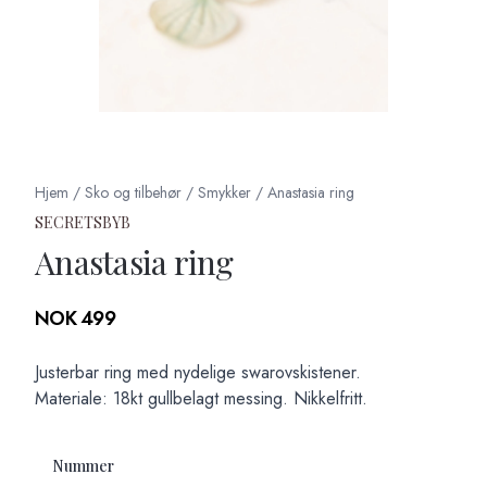
Hjem
/
Sko og tilbehør
/
Smykker
/
Anastasia ring
SECRETSBYB
Anastasia ring
Produktdetaljer
NOK 499
Description
Justerbar ring med nydelige swarovskistener.
Materiale: 18kt gullbelagt messing. Nikkelfritt.
Nummer