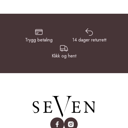
Trygg betaling
14 dager returrett
Klikk og hent
facebook
instagram