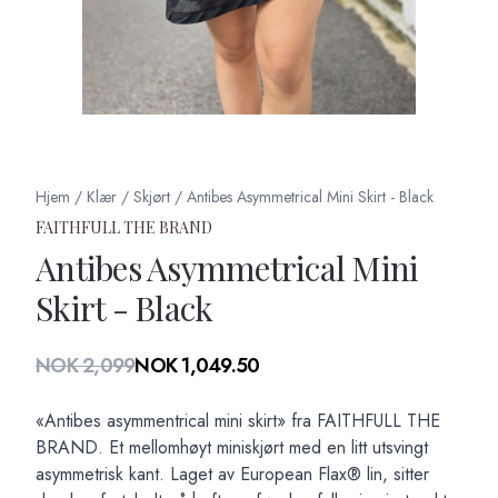
Hjem
/
Klær
/
Skjørt
/
Antibes Asymmetrical Mini Skirt - Black
FAITHFULL THE BRAND
Antibes Asymmetrical Mini
Skirt - Black
Produktdetaljer
NOK 2,099
NOK 1,049.50
Description
«Antibes asymmentrical mini skirt» fra FAITHFULL THE
BRAND. Et mellomhøyt miniskjørt med en litt utsvingt
asymmetrisk kant. Laget av European Flax® lin, sitter