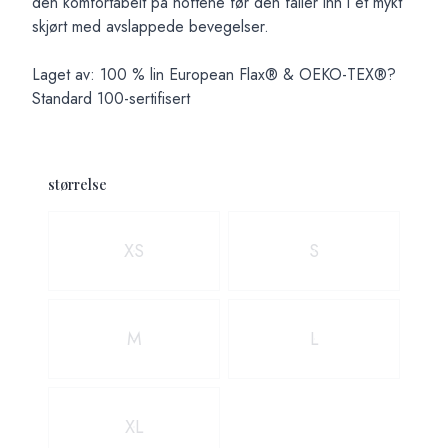
den komfortabelt på hoftene før den faller inn i et mykt
skjørt med avslappede bevegelser.
Laget av: 100 % lin European Flax® & OEKO-TEX®?
Standard 100-sertifisert
størrelse
Velg en størrelse
XS
S
M
L
XL