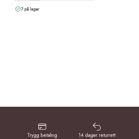
7 på lager
Trygg betaling
14 dager returrett